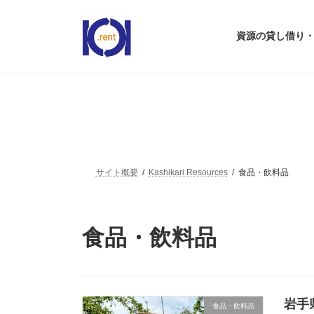
コ
ナ
ン
ビ
テ
ゲ
資源の貸し借り・売
ン
ー
ツ
シ
へ
ョ
ス
ン
キ
に
ッ
移
プ
動
サイト概要
Kashikari Resources
食品・飲料品
食品・飲料品
岩手
食品・飲料品