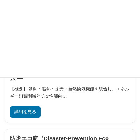
睡眠時省エネ・感染防護寝具（Sleep Energy
Saving and Quarantine Products）
【概要】睡眠環境における省エネ・快眠・感染対策を目的と
した寝具／周辺システム。利…
詳細を見る
ZEH/ZEB対応型パッシブ防災ウィンドウシステ
ム ―
【概要】 断熱・遮熱・採光・自然換気機能を統合し、エネル
ギー消費削減と防災性能向…
詳細を見る
防災エコ窓（Disaster-Prevention Eco