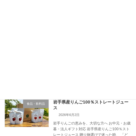
バー不足、2024年問題、脱炭素対応、 […]
続きを読む
第8回「物流研究会」セミナー交流会の
習い事・セミナー・学習会
ご案内
2026年6月5日
第8回「物流研究会」を7月24日(金)に開催しま
す 2024年問題の現状や2030年問題に向けての
課題解決や取り組み事例、物流効率化のご提案
等々、 旬なテーマを提案させて頂き、皆さんと
本音ベースで意見交換や情報交換をさせ […]
続きを読む
岩手県産りんご100％ストレートジュー
食品・飲料品
ス
2026年6月2日
岩手りんごの恵みを、大切な方へ お中元・お歳
暮・法人ギフト対応 岩手県産りんご100％スト
レートジュース 贈り物選びで迷った時、 「ど