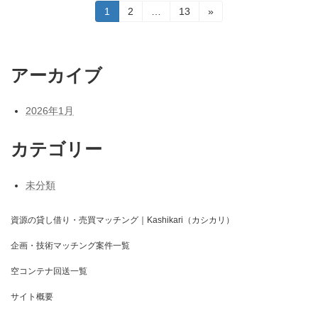
投
固
固
固
1
2
…
13
»
定
定
定
稿
ペ
ペ
ペ
ー
ー
ー
の
ジ
ジ
ジ
アーカイブ
ペ
ー
2026年1月
ジ
カテゴリー
送
り
未分類
資源の貸し借り・売買マッチング｜Kashikari（カシカリ）
企画・技術マッチング案件一覧
空コンテナ回送一覧
サイト概要