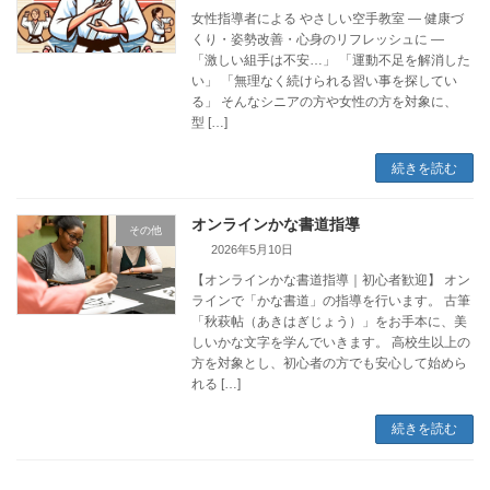
女性指導者による やさしい空手教室 — 健康づ
くり・姿勢改善・心身のリフレッシュに —
「激しい組手は不安…」 「運動不足を解消した
い」 「無理なく続けられる習い事を探してい
る」 そんなシニアの方や女性の方を対象に、
型 […]
続きを読む
オンラインかな書道指導
その他
2026年5月10日
【オンラインかな書道指導｜初心者歓迎】 オン
ラインで「かな書道」の指導を行います。 古筆
「秋萩帖（あきはぎじょう）」をお手本に、美
しいかな文字を学んでいきます。 高校生以上の
方を対象とし、初心者の方でも安心して始めら
れる […]
続きを読む