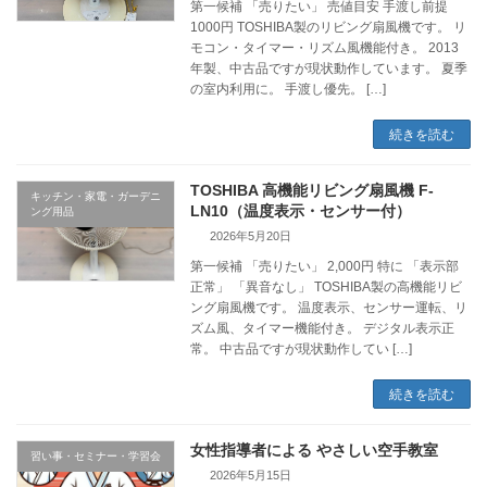
第一候補 「売りたい」 売値目安 手渡し前提
1000円 TOSHIBA製のリビング扇風機です。 リ
モコン・タイマー・リズム風機能付き。 2013
年製、中古品ですが現状動作しています。 夏季
の室内利用に。 手渡し優先。 […]
続きを読む
TOSHIBA 高機能リビング扇風機 F-
キッチン・家電・ガーデニ
LN10（温度表示・センサー付）
ング用品
2026年5月20日
第一候補 「売りたい」 2,000円 特に 「表示部
正常」 「異音なし」 TOSHIBA製の高機能リビ
ング扇風機です。 温度表示、センサー運転、リ
ズム風、タイマー機能付き。 デジタル表示正
常。 中古品ですが現状動作してい […]
続きを読む
女性指導者による やさしい空手教室
習い事・セミナー・学習会
2026年5月15日